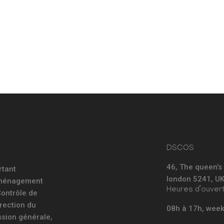
DSCOS
46, The queen’s
rtant
london 5241, U
’Aménagement
Heures d’ouver
 Contrôle de
rection du
08h à 17h, wee
sion générale,