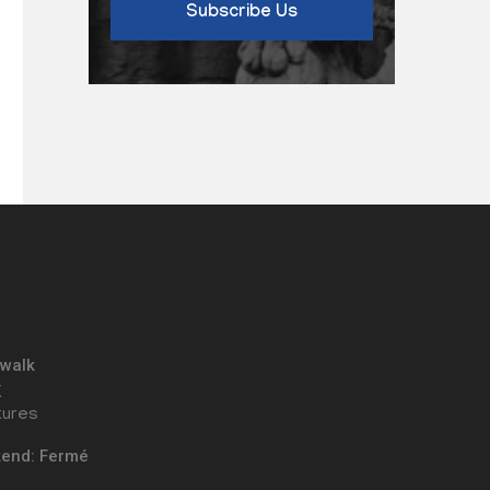
Subscribe Us
 walk
K
tures
kend: Fermé