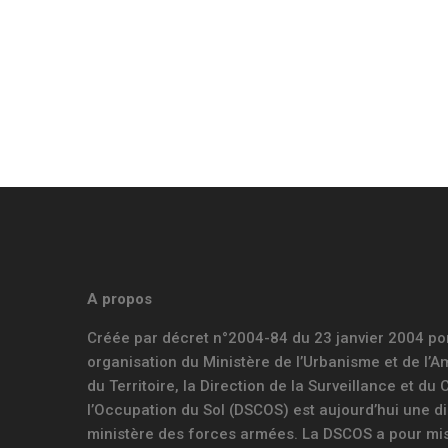
A propos
Créée par décret n°2004-84 du 23 janvier 2004 po
organisation du Ministère de l’Urbanisme et de l
du Territoire, la Direction de la Surveillance et du
l’Occupation du Sol (DSCOS) est aujourd’hui une di
ministère des forces armées. La DSCOS a pour mis