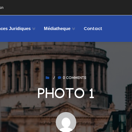
sn
Contact
ces Juridiques
Médiatheque
/
0 COMMENTS
PHOTO 1