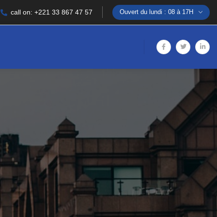
call on: +221 33 867 47 57
Ouvert du lundi : 08 à 17H