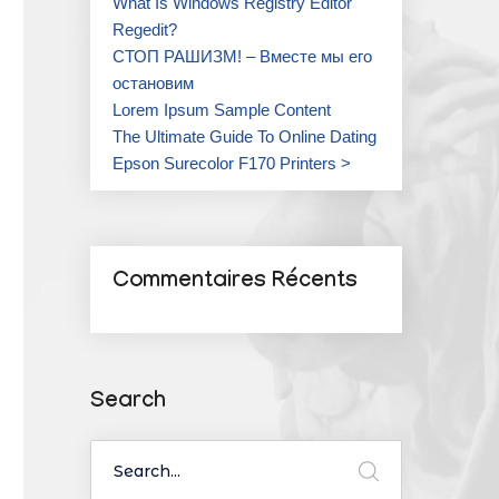
What Is Windows Registry Editor
Regedit?
СТОП РАШИЗМ! – Вместе мы его
остановим
Lorem Ipsum Sample Content
The Ultimate Guide To Online Dating
Epson Surecolor F170 Printers >
Commentaires Récents
Search