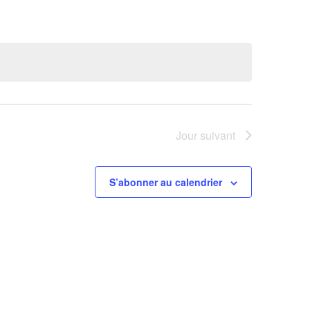
évènement
Jour suivant
S’abonner au calendrier