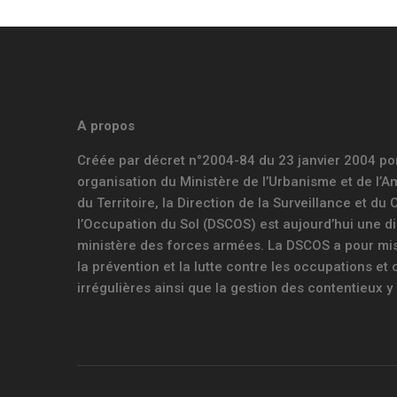
A propos
Créée par décret n°2004-84 du 23 janvier 2004 po
organisation du Ministère de l’Urbanisme et de l
du Territoire, la Direction de la Surveillance et du
l’Occupation du Sol (DSCOS) est aujourd’hui une di
ministère des forces armées. La DSCOS a pour mis
la prévention et la lutte contre les occupations et
irrégulières ainsi que la gestion des contentieux y