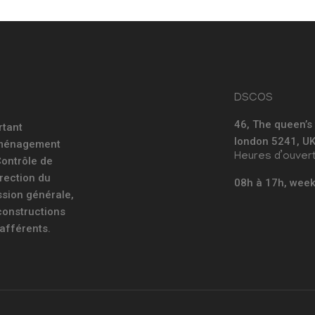
DSCOS
46, The queen’s
rtant
london 5241, U
’Aménagement
Heures d’ouver
 Contrôle de
rection du
08h à 17h, wee
sion générale,
 constructions
 afférents.