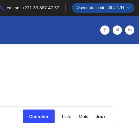
call on: +221 33 867 47 57
Ouvert du lundi : 08 à 17H
Navigation
Chercher
Liste
Mois
Jour
de
vues